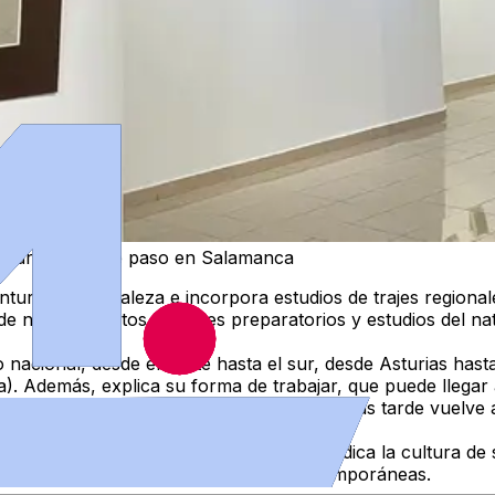
ro Martín se abre paso en Salamanca
pintura de naturaleza e incorpora estudios de
trajes regional
de notas, bocetos, apuntes preparatorios y estudios del natu
io nacional
, desde el norte hasta el sur, desde Asturias hast
). Además, explica su forma de trabajar, que puede llegar
un primer boceto”. Según ha informado, más tarde vuelve al
tenencia y tradición
, el joven artista reivindica la cultura 
nica, composiciones más atrevidas y contemporáneas.