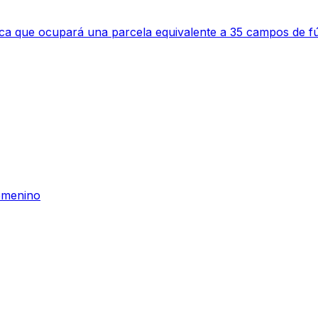
a que ocupará una parcela equivalente a 35 campos de fú
emenino