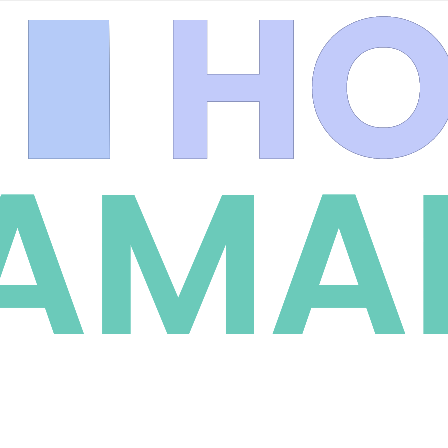
ios
.