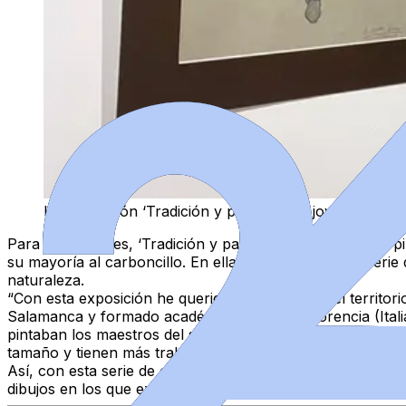
La exposición ‘Tradición y paisajes’ del joven Álva
Para más detalles, ‘Tradición y paisajes” se centra en la 
su mayoría al carboncillo. En ella, se observan una serie 
naturaleza.
“Con esta exposición he querido recorrer todo el
territor
Salamanca y formado académicamente en Florencia (Italia
pintaban los
maestros del siglo XIX
, pintando
al aire libre
tamaño y tienen más trabajo.
Así, con esta serie de obras que desprenden
historia, per
dibujos en los que explora, más allá de la precisión téc