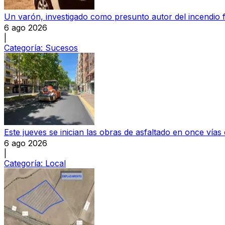
Un varón, investigado como presunto autor del incendio 
6 ago 2026
|
Categoría:
Sucesos
Este jueves se inician las obras de asfaltado en once vía
6 ago 2026
|
Categoría:
Local