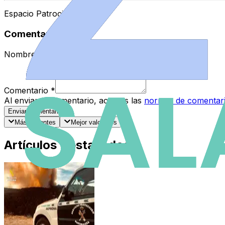
Espacio Patrocinado
Comentarios
Nombre
*
Comentario
*
Al enviar tu comentario, aceptas las
normas de comentar
Enviar Comentario
Más recientes
Mejor valorados
Artículos Destacados