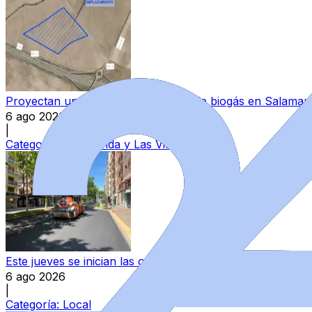
Proyectan una nueva macroplanta de biogás en Salamanc
6 ago 2026
|
Categoría:
Peñaranda y Las Villas
Este jueves se inician las obras de asfaltado en once vía
6 ago 2026
|
Categoría:
Local