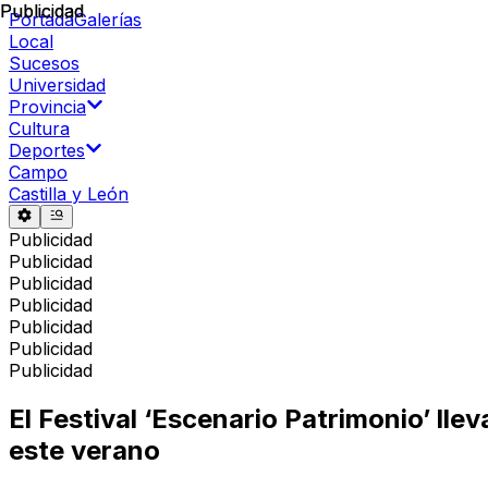
Publicidad
Publicidad
Portada
Galerías
Local
Sucesos
Universidad
Provincia
Cultura
Deportes
Campo
Castilla y León
Publicidad
Publicidad
Publicidad
Publicidad
Publicidad
Publicidad
Publicidad
El Festival ‘Escenario Patrimonio’ lle
este verano