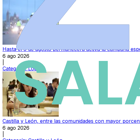
Hasta el 9 de agosto permanecerá activa la campaña espec
6 ago 2026
|
Categoría:
Local
Castilla y León, entre las comunidades con mayor porcen
6 ago 2026
|