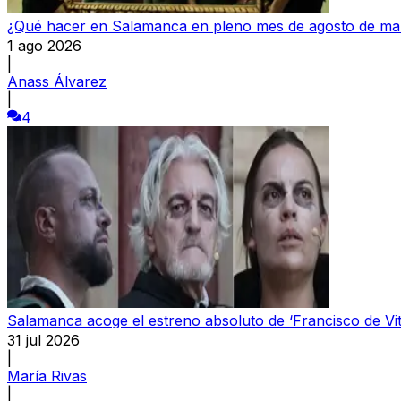
¿Qué hacer en Salamanca en pleno mes de agosto de man
1 ago 2026
|
Anass Álvarez
|
4
Salamanca acoge el estreno absoluto de ‘Francisco de Vit
31 jul 2026
|
María Rivas
|