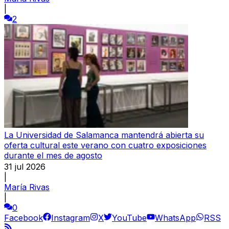
|
2
La Universidad de Salamanca mantendrá abierta su
oferta cultural este verano con cuatro exposiciones
durante el mes de agosto
31 jul 2026
|
María Rivas
|
0
Facebook
Instagram
X
YouTube
WhatsApp
RSS