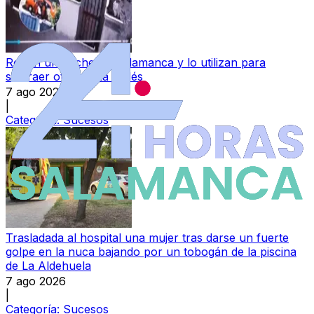
Roban un coche en Salamanca y lo utilizan para
sustraer otro en La Vellés
7 ago 2026
|
Categoría:
Sucesos
Trasladada al hospital una mujer tras darse un fuerte
golpe en la nuca bajando por un tobogán de la piscina
de La Aldehuela
7 ago 2026
|
Categoría:
Sucesos