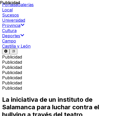
Publicidad
Publicidad
Portada
Galerías
Local
Sucesos
Universidad
Provincia
Cultura
Deportes
Campo
Castilla y León
Publicidad
Publicidad
Publicidad
Publicidad
Publicidad
Publicidad
Publicidad
La iniciativa de un instituto de
Salamanca para luchar contra el
bullying a través del teatro