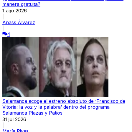
manera gratuita?
1 ago 2026
|
Anass Álvarez
|
4
Salamanca acoge el estreno absoluto de ‘Francisco de
Vitoria: la voz y la palabra’ dentro del programa
Salamanca Plazas y Patios
31 jul 2026
|
María Rivas