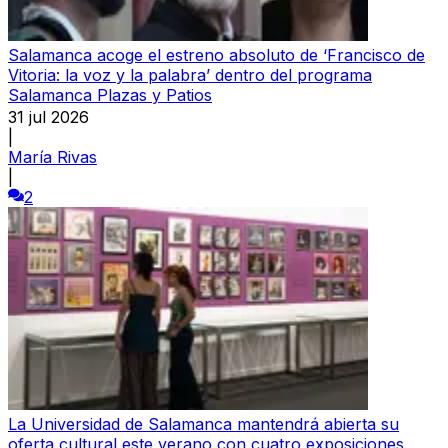
Salamanca acoge el estreno absoluto de ‘Francisco de
Vitoria: la voz y la palabra’ dentro del programa
Salamanca Plazas y Patios
31 jul 2026
|
María Rivas
|
2
La Universidad de Salamanca mantendrá abierta su
oferta cultural este verano con cuatro exposiciones