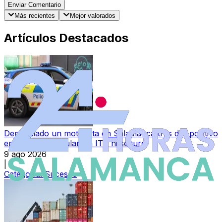
Enviar Comentario
Más recientes
Mejor valorados
Artículos Destacados
Denunciado un motorista en Salamanca tras dar positivo
en drogas y circular sin ITV ni seguro
9 ago 2026
|
Categoría:
Sucesos