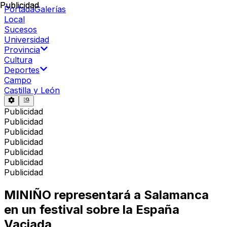
Publicidad
Publicidad
Portada
Galerías
Local
Sucesos
Universidad
Provincia
Cultura
Deportes
Campo
Castilla y León
Publicidad
Publicidad
Publicidad
Publicidad
Publicidad
Publicidad
Publicidad
MINIÑO representará a Salamanca
en un festival sobre la España
Vaciada