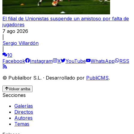
El filial de Unionistas suspende un amistoso por falta de
jugadores
7 ago 2026
|
Sergio Villardón
|
10
Facebook
Instagram
X
YouTube
WhatsApp
RSS
©
Publialbor S.L.
·
Desarrollado por
PubliCMS
.
Volver arriba
Secciones
Galerías
Directos
Autores
Temas