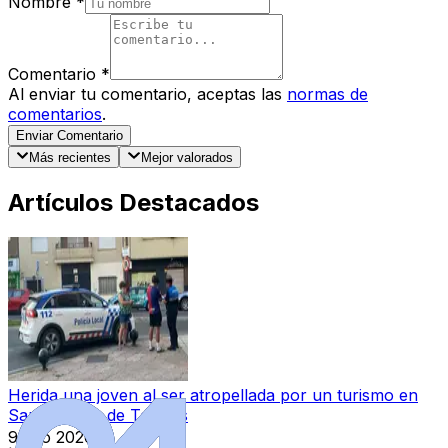
Nombre
*
Comentario
*
Al enviar tu comentario, aceptas las
normas de
comentarios
.
Enviar Comentario
Más recientes
Mejor valorados
Artículos Destacados
Herida una joven al ser atropellada por un turismo en
Santa Marta de Tormes
9 ago 2026