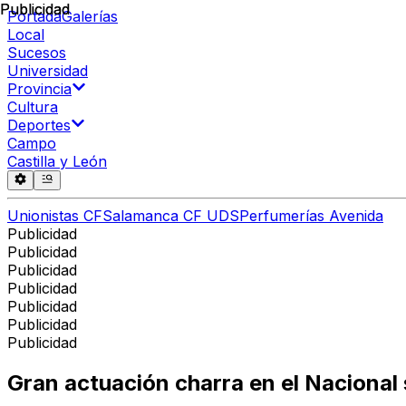
Publicidad
Publicidad
Portada
Galerías
Local
Sucesos
Universidad
Provincia
Cultura
Deportes
Campo
Castilla y León
Unionistas CF
Salamanca CF UDS
Perfumerías Avenida
Publicidad
Publicidad
Publicidad
Publicidad
Publicidad
Publicidad
Publicidad
Gran actuación charra en el Nacional 