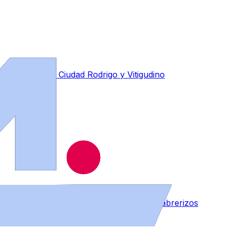
ues de Béjar, Ciudad Rodrigo y Vitigudino
de remontar el vuelo en una vivienda de Cabrerizos