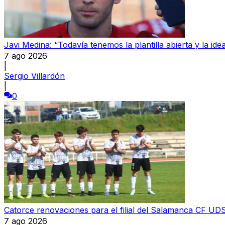
Javi Medina: “Todavía tenemos la plantilla abierta y la ide
7 ago 2026
|
Sergio Villardón
|
0
Catorce renovaciones para el filial del Salamanca CF UD
7 ago 2026