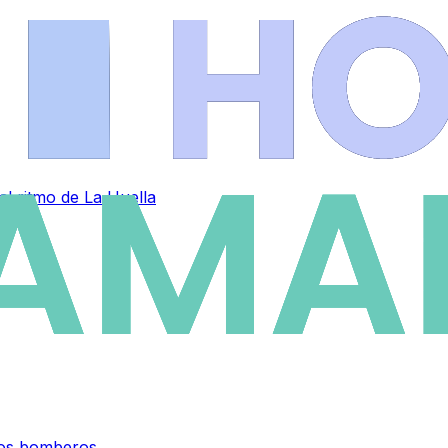
al ritmo de La Huella
 los bomberos