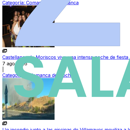
Categoría:
Comarca de Salamanca
Castellanos de Moriscos vive una intensa noche de fiesta 
7 ago 2026
|
Categoría:
Salamanca de Noche
Un incendio junto a las piscinas de Villamayor moviliza a