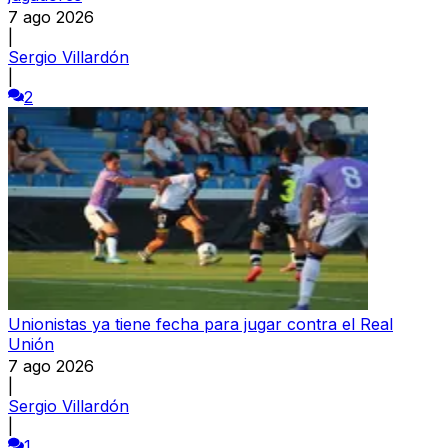
7 ago 2026
|
Sergio Villardón
|
2
Unionistas ya tiene fecha para jugar contra el Real
Unión
7 ago 2026
|
Sergio Villardón
|
1