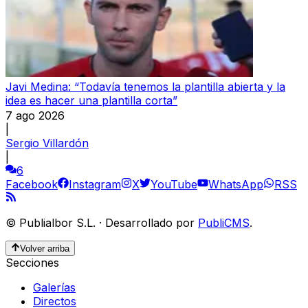
Javi Medina: “Todavía tenemos la plantilla abierta y la
idea es hacer una plantilla corta”
7 ago 2026
|
Sergio Villardón
|
6
Facebook
Instagram
X
YouTube
WhatsApp
RSS
©
Publialbor S.L.
·
Desarrollado por
PubliCMS
.
Volver arriba
Secciones
Galerías
Directos