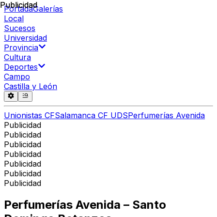
Publicidad
Publicidad
Portada
Galerías
Local
Sucesos
Universidad
Provincia
Cultura
Deportes
Campo
Castilla y León
Unionistas CF
Salamanca CF UDS
Perfumerías Avenida
Publicidad
Publicidad
Publicidad
Publicidad
Publicidad
Publicidad
Publicidad
Perfumerías Avenida – Santo