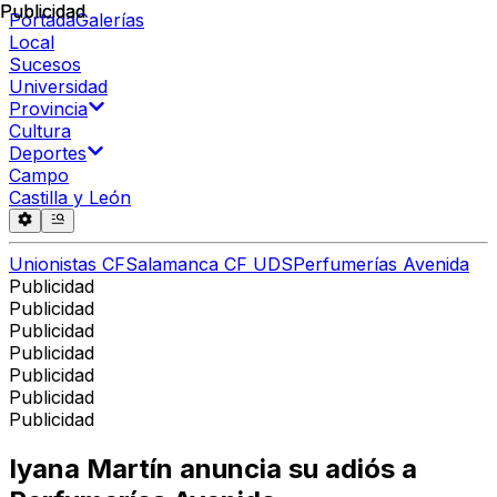
Publicidad
Publicidad
Portada
Galerías
Local
Sucesos
Universidad
Provincia
Cultura
Deportes
Campo
Castilla y León
Unionistas CF
Salamanca CF UDS
Perfumerías Avenida
Publicidad
Publicidad
Publicidad
Publicidad
Publicidad
Publicidad
Publicidad
Iyana Martín anuncia su adiós a