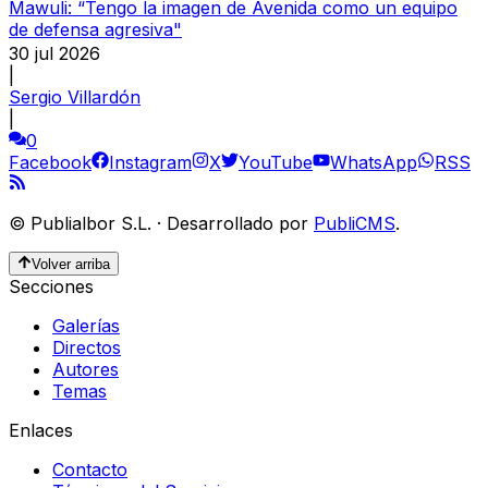
Mawuli: “Tengo la imagen de Avenida como un equipo
de defensa agresiva"
30 jul 2026
|
Sergio Villardón
|
0
Facebook
Instagram
X
YouTube
WhatsApp
RSS
©
Publialbor S.L.
·
Desarrollado por
PubliCMS
.
Volver arriba
Secciones
Galerías
Directos
Autores
Temas
Enlaces
Contacto