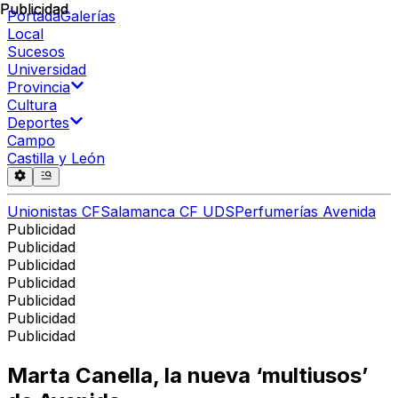
Publicidad
Publicidad
Portada
Galerías
Local
Sucesos
Universidad
Provincia
Cultura
Deportes
Campo
Castilla y León
Unionistas CF
Salamanca CF UDS
Perfumerías Avenida
Publicidad
Publicidad
Publicidad
Publicidad
Publicidad
Publicidad
Publicidad
Marta Canella, la nueva ‘multiusos’