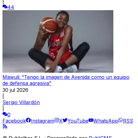
|
44
Mawuli: “Tengo la imagen de Avenida como un equipo
de defensa agresiva"
30 jul 2026
|
Sergio Villardón
|
0
Facebook
Instagram
X
YouTube
WhatsApp
RSS
©
Publialbor S.L.
·
Desarrollado por
PubliCMS
.