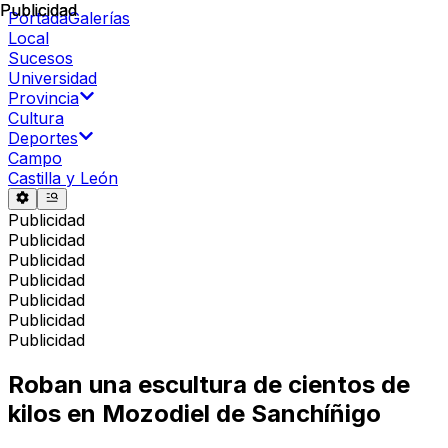
Publicidad
Publicidad
Portada
Galerías
Local
Sucesos
Universidad
Provincia
Cultura
Deportes
Campo
Castilla y León
Publicidad
Publicidad
Publicidad
Publicidad
Publicidad
Publicidad
Publicidad
Roban una escultura de cientos de
kilos en Mozodiel de Sanchíñigo