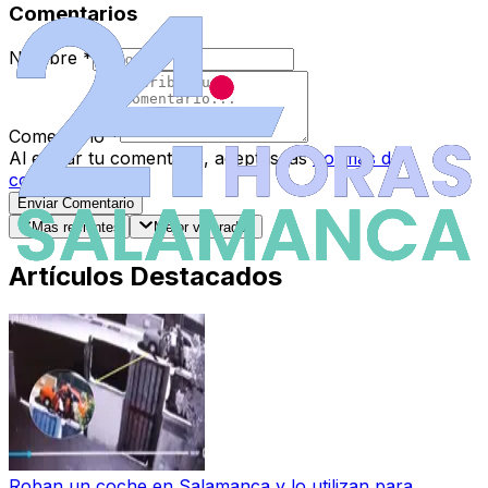
Comentarios
Nombre
*
Comentario
*
Al enviar tu comentario, aceptas las
normas de
comentarios
.
Enviar Comentario
Más recientes
Mejor valorados
Artículos Destacados
Roban un coche en Salamanca y lo utilizan para