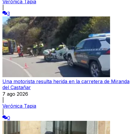
Verónica Tapia
|
3
Una motorista resulta herida en la carretera de Miranda
del Castañar
7 ago 2026
|
Verónica Tapia
|
0