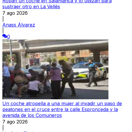
Roban un coche en Salamanca y lo utilizan para
sustraer otro en La Vellés
7 ago 2026
|
Anass Álvarez
|
0
Un coche atropella a una mujer al invadir un paso de
peatones en el cruce entre la calle Espronceda y la
avenida de los Comuneros
7 ago 2026
|