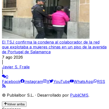
El TSJ confirma la condena al colaborador de la red
que explotaba a mujeres chinas en un piso de la avenida
de Portugal de Salamanca
7 ago 2026
|
Javier S. Fraile
|
0
Facebook
Instagram
X
YouTube
WhatsApp
RSS
©
Publialbor S.L.
·
Desarrollado por
PubliCMS
.
Volver arriba