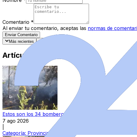
Comentario
*
Al enviar tu comentario, aceptas las
normas de comentar
Enviar Comentario
Más recientes
Mejor valorados
Artículos Destacados
Estos son los 34 bomberos que se incorporarán a los parq
7 ago 2026
|
Categoría:
Provincia