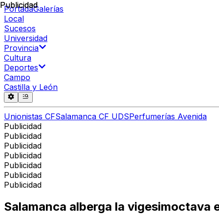
Publicidad
Publicidad
Portada
Galerías
Local
Sucesos
Universidad
Provincia
Cultura
Deportes
Campo
Castilla y León
Unionistas CF
Salamanca CF UDS
Perfumerías Avenida
Publicidad
Publicidad
Publicidad
Publicidad
Publicidad
Publicidad
Publicidad
Salamanca alberga la vigesimoctava e