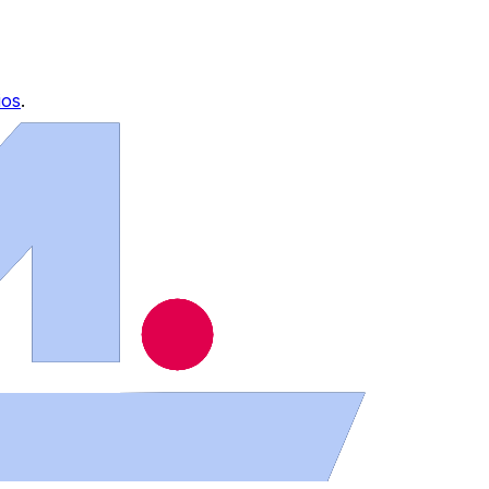
ios
.
ues de Béjar, Ciudad Rodrigo y Vitigudino