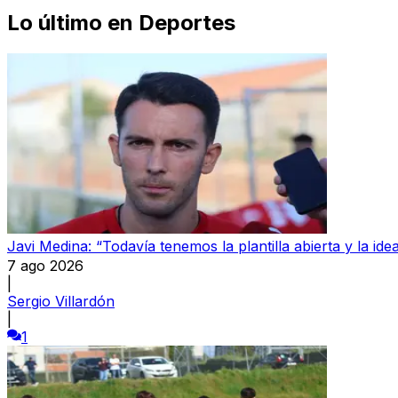
Lo último en
Deportes
Javi Medina: “Todavía tenemos la plantilla abierta y la ide
7 ago 2026
|
Sergio Villardón
|
1