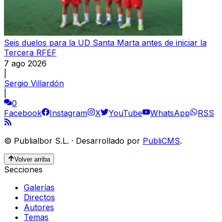
Seis duelos para la UD Santa Marta antes de iniciar la
Tercera RFEF
7 ago 2026
|
Sergio Villardón
|
0
Facebook
Instagram
X
YouTube
WhatsApp
RSS
©
Publialbor S.L.
·
Desarrollado por
PubliCMS
.
Volver arriba
Secciones
Galerías
Directos
Autores
Temas