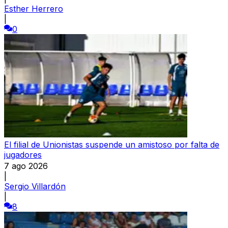
Esther Herrero
|
0
El filial de Unionistas suspende un amistoso por falta de
jugadores
7 ago 2026
|
Sergio Villardón
|
8