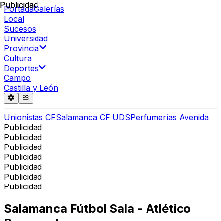
Publicidad
Publicidad
Portada
Galerías
Local
Sucesos
Universidad
Provincia
Cultura
Deportes
Campo
Castilla y León
Unionistas CF
Salamanca CF UDS
Perfumerías Avenida
Publicidad
Publicidad
Publicidad
Publicidad
Publicidad
Publicidad
Publicidad
Salamanca Fútbol Sala - Atlético