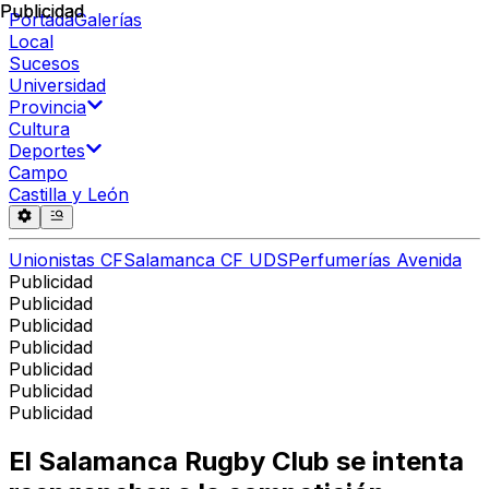
Publicidad
Publicidad
Portada
Galerías
Local
Sucesos
Universidad
Provincia
Cultura
Deportes
Campo
Castilla y León
Unionistas CF
Salamanca CF UDS
Perfumerías Avenida
Publicidad
Publicidad
Publicidad
Publicidad
Publicidad
Publicidad
Publicidad
El Salamanca Rugby Club se intenta