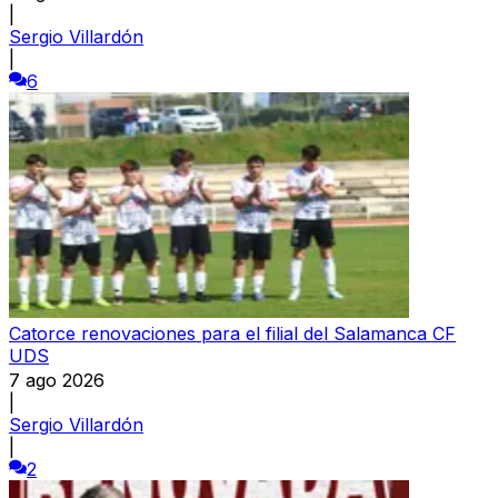
|
Sergio Villardón
|
6
Catorce renovaciones para el filial del Salamanca CF
UDS
7 ago 2026
|
Sergio Villardón
|
2