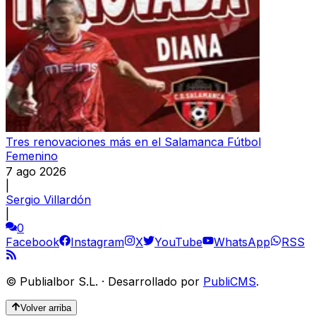
Tres renovaciones más en el Salamanca Fútbol
Femenino
7 ago 2026
|
Sergio Villardón
|
0
Facebook
Instagram
X
YouTube
WhatsApp
RSS
©
Publialbor S.L.
·
Desarrollado por
PubliCMS
.
Volver arriba