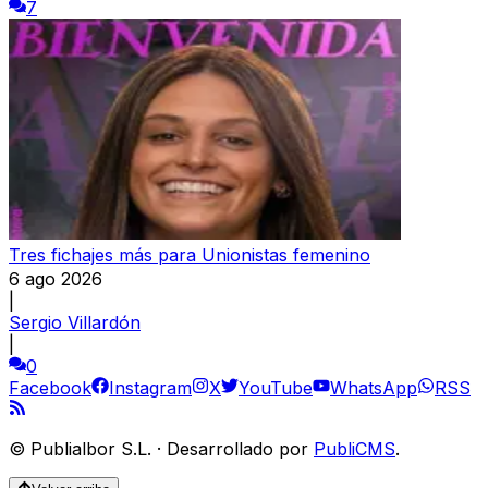
7
Tres fichajes más para Unionistas femenino
6 ago 2026
|
Sergio Villardón
|
0
Facebook
Instagram
X
YouTube
WhatsApp
RSS
©
Publialbor S.L.
·
Desarrollado por
PubliCMS
.