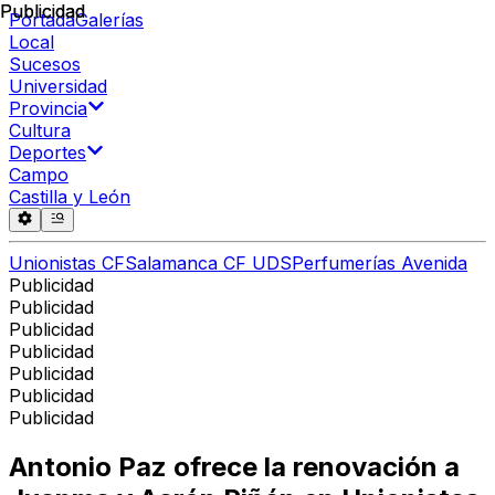
Publicidad
Publicidad
Portada
Galerías
Local
Sucesos
Universidad
Provincia
Cultura
Deportes
Campo
Castilla y León
Unionistas CF
Salamanca CF UDS
Perfumerías Avenida
Publicidad
Publicidad
Publicidad
Publicidad
Publicidad
Publicidad
Publicidad
Antonio Paz ofrece la renovación a