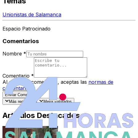
Temas
Unionistas de Salamanca
Espacio Patrocinado
Comentarios
Nombre
*
Comentario
*
Al enviar tu comentario, aceptas las
normas de
comentarios
.
Enviar Comentario
Más recientes
Mejor valorados
Artículos Destacados