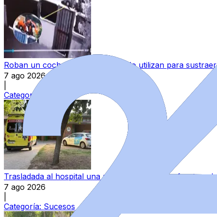
Roban un coche en Salamanca y lo utilizan para sustraer 
7 ago 2026
|
Categoría:
Sucesos
Trasladada al hospital una mujer tras darse un fuerte go
7 ago 2026
|
Categoría:
Sucesos