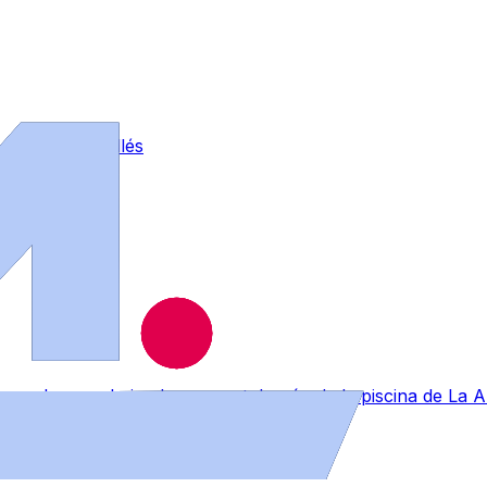
otro en La Vellés
lpe en la nuca bajando por un tobogán de la piscina de La 