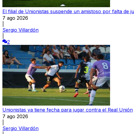
El filial de Unionistas suspende un amistoso por falta de 
7 ago 2026
|
Sergio Villardón
|
2
Unionistas ya tiene fecha para jugar contra el Real Unión
7 ago 2026
|
Sergio Villardón