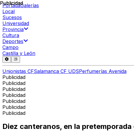
Publicidad
Publicidad
Portada
Galerías
Local
Sucesos
Universidad
Provincia
Cultura
Deportes
Campo
Castilla y León
Unionistas CF
Salamanca CF UDS
Perfumerías Avenida
Publicidad
Publicidad
Publicidad
Publicidad
Publicidad
Publicidad
Publicidad
Diez canteranos, en la pretemporada 