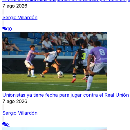
7 ago 2026
|
Sergio Villardón
|
10
Unionistas ya tiene fecha para jugar contra el Real Unión
7 ago 2026
|
Sergio Villardón
|
3