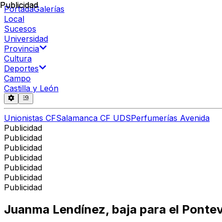
Publicidad
Publicidad
Portada
Galerías
Local
Sucesos
Universidad
Provincia
Cultura
Deportes
Campo
Castilla y León
Unionistas CF
Salamanca CF UDS
Perfumerías Avenida
Publicidad
Publicidad
Publicidad
Publicidad
Publicidad
Publicidad
Publicidad
Juanma Lendínez, baja para el Pontev