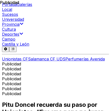
Publicidad
Publicidad
Portada
Galerías
Local
Sucesos
Universidad
Provincia
Cultura
Deportes
Campo
Castilla y León
Unionistas CF
Salamanca CF UDS
Perfumerías Avenida
Publicidad
Publicidad
Publicidad
Publicidad
Publicidad
Publicidad
Publicidad
Pitu Doncel recuerda su paso por