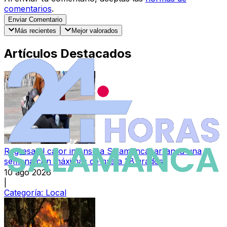
comentarios
.
Enviar Comentario
Más recientes
Mejor valorados
Artículos Destacados
Regresa el calor intenso a Salamanca: arranca una
semana con máximas de hasta 38 grados
10 ago 2026
|
Categoría:
Local