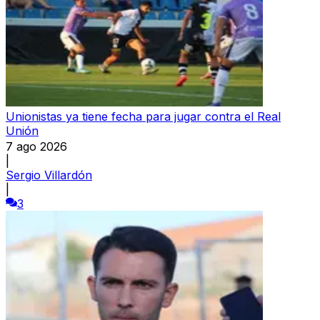
Unionistas ya tiene fecha para jugar contra el Real
Unión
7 ago 2026
|
Sergio Villardón
|
3