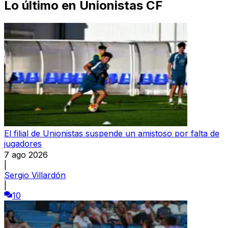
Lo último en
Unionistas CF
El filial de Unionistas suspende un amistoso por falta de
jugadores
7 ago 2026
|
Sergio Villardón
|
10