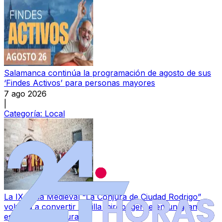
Salamanca continúa la programación de agosto de sus
‘Findes Activos’ para personas mayores
7 ago 2026
|
Categoría:
Local
La IX Feria Medieval “La Conjura de Ciudad Rodrigo”
volverá a convertir la villa mirobrigense en un gran
espectáculo cultural