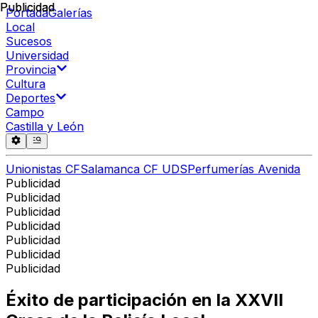
Publicidad
Publicidad
Portada
Galerías
Local
Sucesos
Universidad
Provincia
Cultura
Deportes
Campo
Castilla y León
Unionistas CF
Salamanca CF UDS
Perfumerías Avenida
Publicidad
Publicidad
Publicidad
Publicidad
Publicidad
Publicidad
Publicidad
Éxito de participación en la XXVII