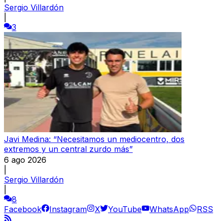
Sergio Villardón
|
3
Javi Medina: “Necesitamos un mediocentro, dos
extremos y un central zurdo más”
6 ago 2026
|
Sergio Villardón
|
8
Facebook
Instagram
X
YouTube
WhatsApp
RSS