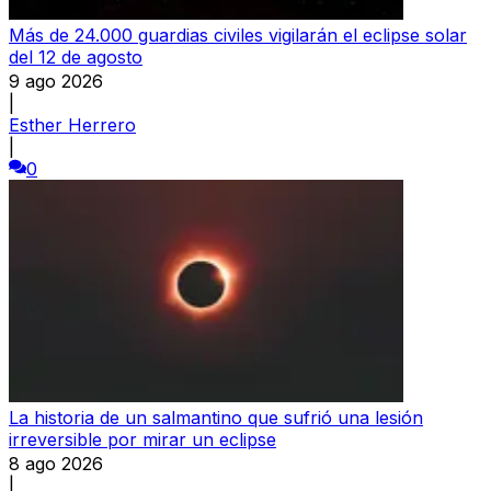
Más de 24.000 guardias civiles vigilarán el eclipse solar
del 12 de agosto
9 ago 2026
|
Esther Herrero
|
0
La historia de un salmantino que sufrió una lesión
irreversible por mirar un eclipse
8 ago 2026
|