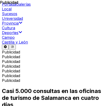
Publicidad
Publicidad
Portada
Galerías
Local
Sucesos
Universidad
Provincia
Cultura
Deportes
Campo
Castilla y León
Publicidad
Publicidad
Publicidad
Publicidad
Publicidad
Publicidad
Publicidad
Casi 5.000 consultas en las oficinas
de turismo de Salamanca en cuatro
días