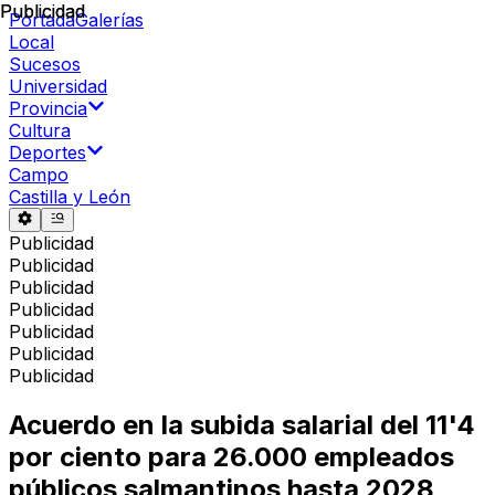
Publicidad
Publicidad
Portada
Galerías
Local
Sucesos
Universidad
Provincia
Cultura
Deportes
Campo
Castilla y León
Publicidad
Publicidad
Publicidad
Publicidad
Publicidad
Publicidad
Publicidad
Acuerdo en la subida salarial del 11'4
por ciento para 26.000 empleados
públicos salmantinos hasta 2028