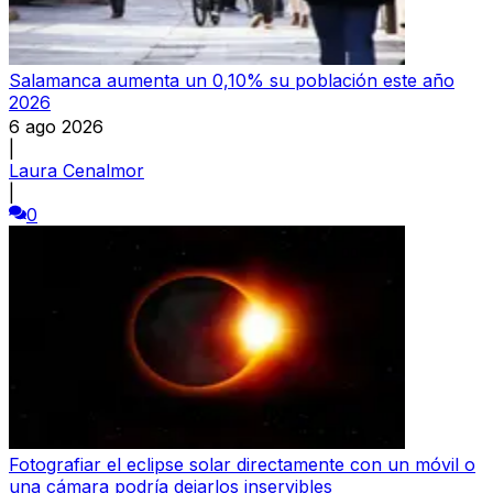
Salamanca aumenta un 0,10% su población este año
2026
6 ago 2026
|
Laura Cenalmor
|
0
Fotografiar el eclipse solar directamente con un móvil o
una cámara podría dejarlos inservibles