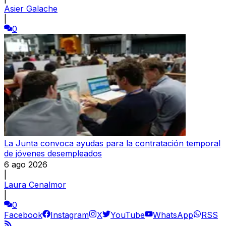
Asier Galache
|
0
La Junta convoca ayudas para la contratación temporal
de jóvenes desempleados
6 ago 2026
|
Laura Cenalmor
|
0
Facebook
Instagram
X
YouTube
WhatsApp
RSS