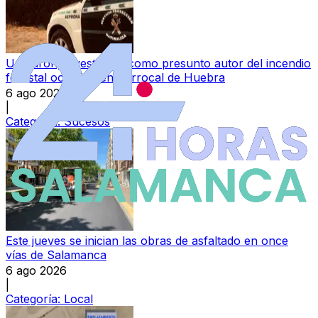
Un varón, investigado como presunto autor del incendio
forestal ocurrido en Berrocal de Huebra
6 ago 2026
|
Categoría:
Sucesos
Este jueves se inician las obras de asfaltado en once
vías de Salamanca
6 ago 2026
|
Categoría:
Local