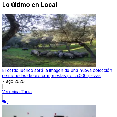
Lo último en
Local
El cerdo ibérico será la imagen de una nueva colección
de monedas de oro compuestas por 5.000 piezas
7 ago 2026
|
Verónica Tapia
|
3