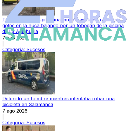
Trasladada al hospital una mujer tras darse un fuerte
golpe en la nuca bajando por un tobogán de la piscina
de La Aldehuela
7 ago 2026
|
Categoría:
Sucesos
Detenido un hombre mientras intentaba robar una
bicicleta en Salamanca
7 ago 2026
|
Categoría:
Sucesos