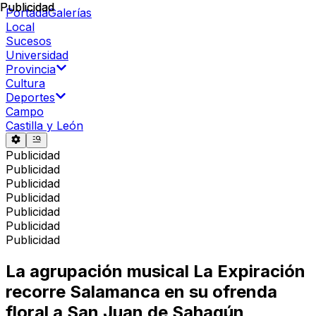
Publicidad
Publicidad
Portada
Galerías
Local
Sucesos
Universidad
Provincia
Cultura
Deportes
Campo
Castilla y León
Publicidad
Publicidad
Publicidad
Publicidad
Publicidad
Publicidad
Publicidad
La agrupación musical La Expiración
recorre Salamanca en su ofrenda
floral a San Juan de Sahagún