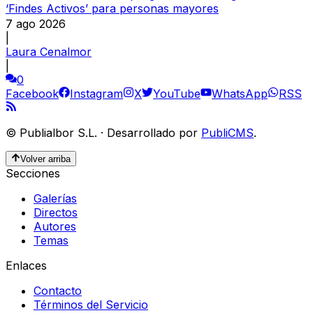
‘Findes Activos’ para personas mayores
7 ago 2026
|
Laura Cenalmor
|
0
Facebook
Instagram
X
YouTube
WhatsApp
RSS
©
Publialbor S.L.
·
Desarrollado por
PubliCMS
.
Volver arriba
Secciones
Galerías
Directos
Autores
Temas
Enlaces
Contacto
Términos del Servicio