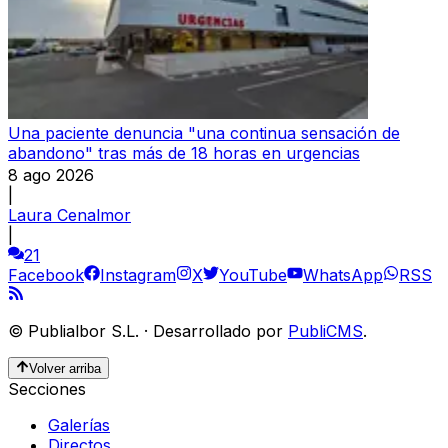
Una paciente denuncia "una continua sensación de
abandono" tras más de 18 horas en urgencias
8 ago 2026
|
Laura Cenalmor
|
21
Facebook
Instagram
X
YouTube
WhatsApp
RSS
©
Publialbor S.L.
·
Desarrollado por
PubliCMS
.
Volver arriba
Secciones
Galerías
Directos