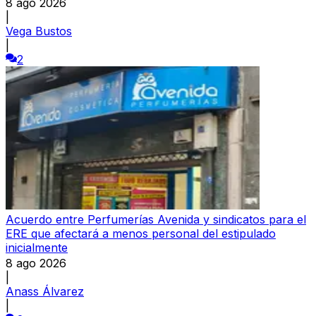
8 ago 2026
|
Vega Bustos
|
2
Acuerdo entre Perfumerías Avenida y sindicatos para el
ERE que afectará a menos personal del estipulado
inicialmente
8 ago 2026
|
Anass Álvarez
|