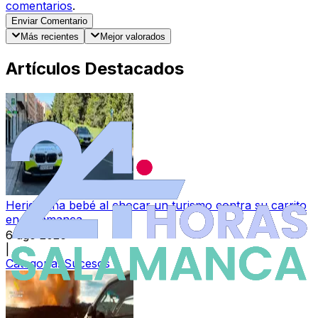
comentarios
.
Enviar Comentario
Más recientes
Mejor valorados
Artículos Destacados
Herida una bebé al chocar un turismo contra su carrito
en Salamanca
6 ago 2026
|
Categoría:
Sucesos