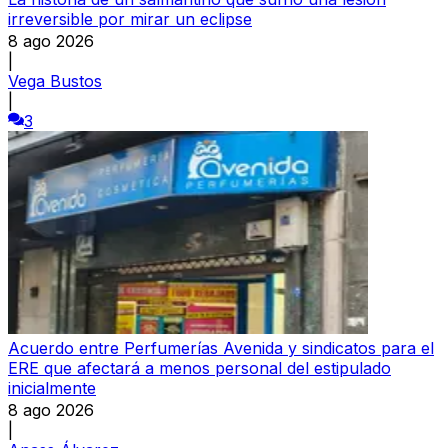
irreversible por mirar un eclipse
8 ago 2026
|
Vega Bustos
|
3
Acuerdo entre Perfumerías Avenida y sindicatos para el
ERE que afectará a menos personal del estipulado
inicialmente
8 ago 2026
|