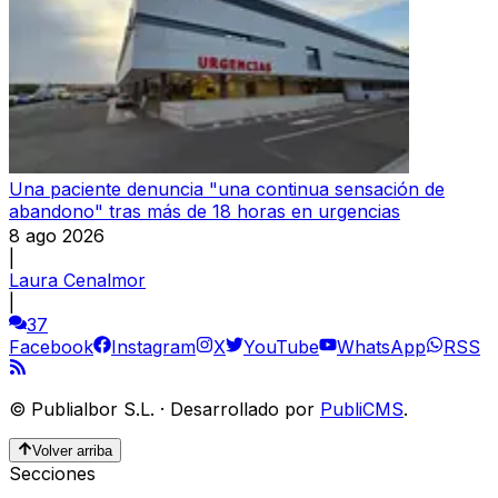
Una paciente denuncia "una continua sensación de
abandono" tras más de 18 horas en urgencias
8 ago 2026
|
Laura Cenalmor
|
37
Facebook
Instagram
X
YouTube
WhatsApp
RSS
©
Publialbor S.L.
·
Desarrollado por
PubliCMS
.
Volver arriba
Secciones