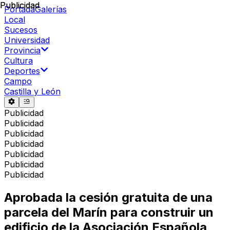
Publicidad
Publicidad
Portada
Galerías
Local
Sucesos
Universidad
Provincia
Cultura
Deportes
Campo
Castilla y León
Publicidad
Publicidad
Publicidad
Publicidad
Publicidad
Publicidad
Publicidad
Aprobada la cesión gratuita de una
parcela del Marín para construir un
edificio de la Asociación Española