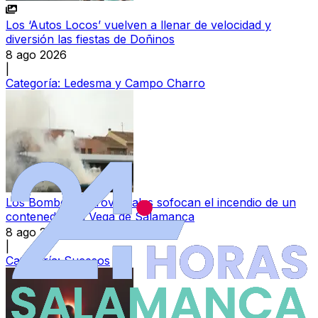
Los ‘Autos Locos’ vuelven a llenar de velocidad y
diversión las fiestas de Doñinos
8 ago 2026
|
Categoría:
Ledesma y Campo Charro
Los Bomberos Provinciales sofocan el incendio de un
contenedor en Vega de Salamanca
8 ago 2026
|
Categoría:
Sucesos