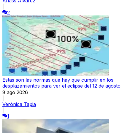
Anass Álvarez
|
2
Estas son las normas que hay que cumplir en los
desplazamientos para ver el eclipse del 12 de agosto
8 ago 2026
|
Verónica Tapia
|
1