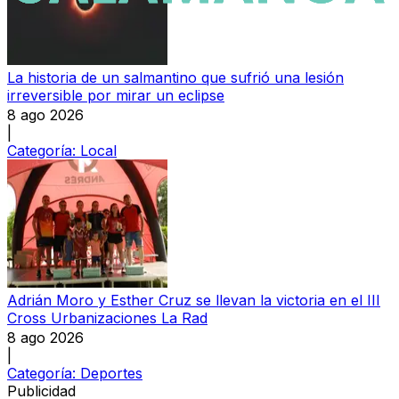
La historia de un salmantino que sufrió una lesión
irreversible por mirar un eclipse
8 ago 2026
|
Categoría:
Local
Adrián Moro y Esther Cruz se llevan la victoria en el III
Cross Urbanizaciones La Rad
8 ago 2026
|
Categoría:
Deportes
Publicidad