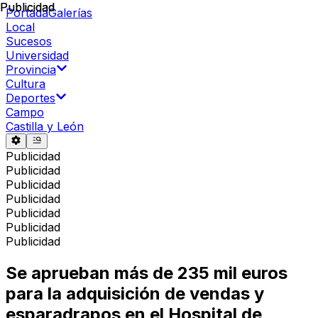
Publicidad
Publicidad
Portada
Galerías
Local
Sucesos
Universidad
Provincia
Cultura
Deportes
Campo
Castilla y León
Publicidad
Publicidad
Publicidad
Publicidad
Publicidad
Publicidad
Publicidad
Se aprueban más de 235 mil euros
para la adquisición de vendas y
esparadrapos en el Hospital de