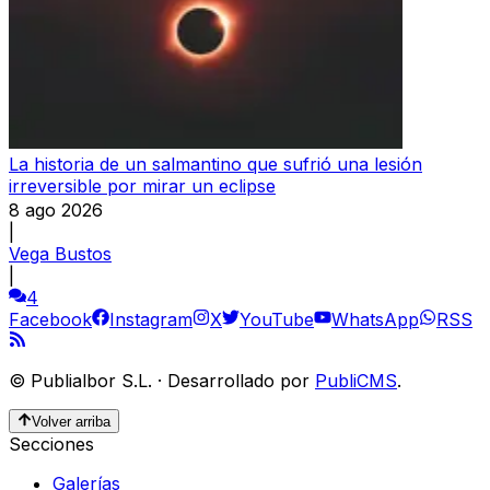
La historia de un salmantino que sufrió una lesión
irreversible por mirar un eclipse
8 ago 2026
|
Vega Bustos
|
4
Facebook
Instagram
X
YouTube
WhatsApp
RSS
©
Publialbor S.L.
·
Desarrollado por
PubliCMS
.
Volver arriba
Secciones
Galerías