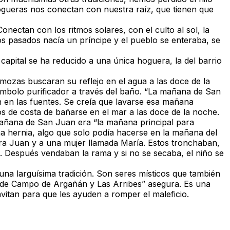
ogueras nos conectan con nuestra raíz, que tienen que
ectan con los ritmos solares, con el culto al sol, la
os pasados nacía un príncipe y el pueblo se enteraba, se
capital se ha reducido a una única hoguera, la del barrio
mozas buscaran su reflejo en el agua a las doce de la
ímbolo purificador a través del baño. “La mañana de San
n en las fuentes. Se creía que lavarse esa mañana
os de costa de bañarse en el mar a las doce de la noche.
mañana de San Juan era “la mañana principal para
na hernia, algo que solo podía hacerse en la mañana del
ra Juan y a una mujer llamada María. Estos tronchaban,
s. Después vendaban la rama y si no se secaba, el niño se
una larguísima tradición. Son seres místicos que también
 de Campo de Argañán y Las Arribes” asegura. Es una
itan para que les ayuden a romper el maleficio.