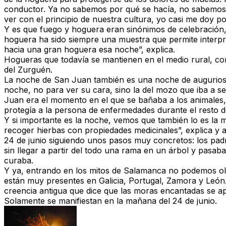
conductor. Ya no sabemos por qué se hacía, no sabemos d
ver con el principio de nuestra cultura, yo casi me doy po
Y es que fuego y hoguera eran sinónimos de celebración, 
hoguera ha sido siempre una muestra que permite interpre
hacia una gran hoguera esa noche”, explica.
Hogueras que todavía se mantienen en el medio rural, con 
del Zurguén.
La noche de San Juan también es una noche de augurios, 
noche, no para ver su cara, sino la del mozo que iba a s
Juan era el momento en el que se bañaba a los animales, 
protegía a la persona de enfermedades durante el resto de
Y si importante es la noche, vemos que también lo es la
recoger hierbas con propiedades medicinales”, explica y a
24 de junio siguiendo unos pasos muy concretos: los pad
sin llegar a partir del todo una rama en un árbol y pasab
curaba.
Y ya, entrando en los mitos de Salamanca no podemos olvi
están muy presentes en Galicia, Portugal, Zamora y Leó
creencia antigua que dice que las moras encantadas se ap
Solamente se manifiestan en la mañana del 24 de junio.