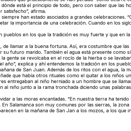
ónde está el principio de todo, pero con saber que las h
r satisfecho”, afirma.
siempre han estado asociados a grandes celebraciones. “Con
tar la importancia de una celebración. Cuando en los sigl
pueblos en los que la tradición es muy fuerte y que en la 
de llamar a la buena fortuna. Así, era costumbre que las 
er su futuro marido. También el agua está presente como s
la gente se revolcaba en el rocío de la hierba o se lavaba
l año”, explica y ahí entendemos la tradición en los puebl
 mañana de San Juan. Además de los ritos con el agua, la 
ñade que había otros rituales como el quitar a los niños u
res entregaban al niño herniado a un hombre que se llama
an al niño junto a la rama tronchada diciendo unas palabra
dar a las moras encantadas. “En nuestra tierra ha tenido 
n. En Salamanca son muy comunes por las sierras, la zona
arecen en la mañana de San Jan a los mozos, a los que inv