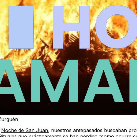
 Zurguén
a
Noche de San Juan
, nuestros antepasados buscaban prot
Rituales que prácticamente se han perdido “como ocurre co