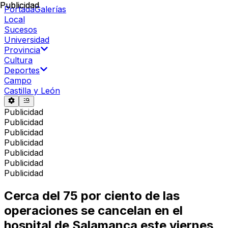
Publicidad
Publicidad
Portada
Galerías
Local
Sucesos
Universidad
Provincia
Cultura
Deportes
Campo
Castilla y León
Publicidad
Publicidad
Publicidad
Publicidad
Publicidad
Publicidad
Publicidad
Cerca del 75 por ciento de las
operaciones se cancelan en el
hospital de Salamanca este viernes