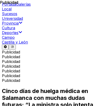
Publicidad
Publicidad
Portada
Galerías
Local
Sucesos
Universidad
Provincia
Cultura
Deportes
Campo
Castilla y León
Publicidad
Publicidad
Publicidad
Publicidad
Publicidad
Publicidad
Publicidad
Cinco días de huelga médica en
Salamanca con muchas dudas
futuras: “La ministra solo intenta