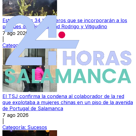
Estos son los 34 bomberos que se incorporarán a los
parques de Béjar, Ciudad Rodrigo y Vitigudino
7 ago 2026
|
Categoría:
Provincia
El TSJ confirma la condena al colaborador de la red
que explotaba a mujeres chinas en un piso de la avenida
de Portugal de Salamanca
7 ago 2026
|
Categoría:
Sucesos