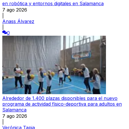
en robótica y entornos digitales en Salamanca
7 ago 2026
|
Anass Álvarez
|
0
Alrededor de 1.400 plazas disponibles para el nuevo
programa de actividad físico-deportiva para adultos en
Salamanca
7 ago 2026
|
Verónica Tapia