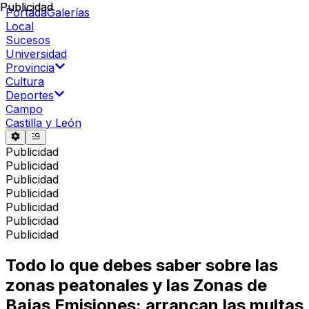
Publicidad
Publicidad
Portada
Galerías
Local
Sucesos
Universidad
Provincia
Cultura
Deportes
Campo
Castilla y León
Publicidad
Publicidad
Publicidad
Publicidad
Publicidad
Publicidad
Publicidad
Todo lo que debes saber sobre las
zonas peatonales y las Zonas de
Bajas Emisiones: arrancan las multas