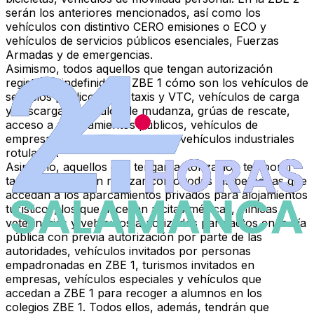
serán los anteriores mencionados, así como los
vehículos con distintivo CERO emisiones o ECO y
vehículos de servicios públicos esenciales, Fuerzas
Armadas y de emergencias.
Asimismo, todos aquellos que tengan
autorización
registrada indefinida
en ZBE 1 cómo son los vehículos de
servicios públicos, autotaxis y VTC, vehículos de carga
y descarga, vehículos de mudanza, grúas de rescate,
acceso a aparcamientos públicos, vehículos de
empresas para usos laborales y vehículos industriales
rotulados.
Asimismo, aquellos que tengan
autorización temporal
también lo podrán realizar como todas las personas que
accedan a los aparcamientos privados para alojamientos
turísticos, los que accedan a citas médicas, clínicas
veterinarias y vehículos autorizados para actos en la vía
pública con previa autorización por parte de las
autoridades, vehículos invitados por personas
empadronadas en ZBE 1, turismos invitados en
empresas, vehículos especiales y vehículos que
accedan a ZBE 1 para recoger a alumnos en los
colegios ZBE 1. Todos ellos, además, tendrán que