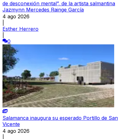
de desconexión mental”, de la artista salmantina
Jazmynn Mercedes Rainge García
4 ago 2026
|
Esther Herrero
|
0
Salamanca inaugura su esperado Portillo de San
Vicente
4 ago 2026
|