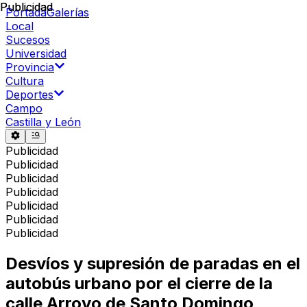
Publicidad
Publicidad
Portada
Galerías
Local
Sucesos
Universidad
Provincia
Cultura
Deportes
Campo
Castilla y León
Publicidad
Publicidad
Publicidad
Publicidad
Publicidad
Publicidad
Publicidad
Desvíos y supresión de paradas en el
autobús urbano por el cierre de la
calle Arroyo de Santo Domingo