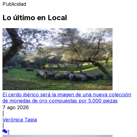
Publicidad
Lo último en
Local
El cerdo ibérico será la imagen de una nueva colección
de monedas de oro compuestas por 5.000 piezas
7 ago 2026
|
Verónica Tapia
|
1