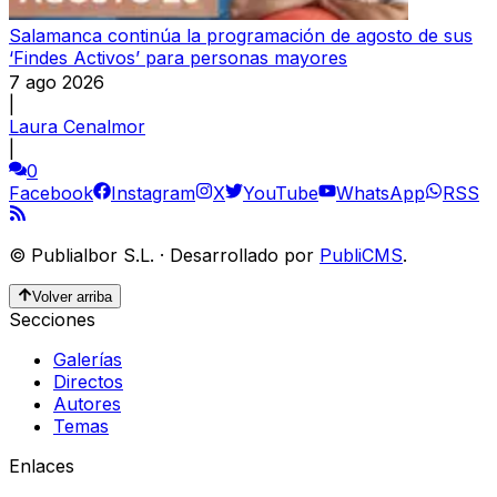
Salamanca continúa la programación de agosto de sus
‘Findes Activos’ para personas mayores
7 ago 2026
|
Laura Cenalmor
|
0
Facebook
Instagram
X
YouTube
WhatsApp
RSS
©
Publialbor S.L.
·
Desarrollado por
PubliCMS
.
Volver arriba
Secciones
Galerías
Directos
Autores
Temas
Enlaces