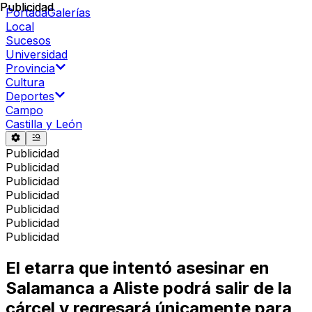
Publicidad
Publicidad
Portada
Galerías
Local
Sucesos
Universidad
Provincia
Cultura
Deportes
Campo
Castilla y León
Publicidad
Publicidad
Publicidad
Publicidad
Publicidad
Publicidad
Publicidad
El etarra que intentó asesinar en
Salamanca a Aliste podrá salir de la
cárcel y regresará únicamente para