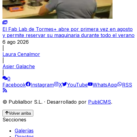
El Fab Lab de Tormes+ abre por primera vez en agosto
y permite reservar su maquinaria durante todo el verano
6 ago 2026
|
Laura Cenalmor
|
Asier Galache
|
0
Facebook
Instagram
X
YouTube
WhatsApp
RSS
©
Publialbor S.L.
·
Desarrollado por
PubliCMS
.
Volver arriba
Secciones
Galerías
Directos