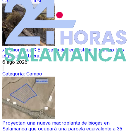
Categoría:
Sucesos
¿Y ahora qué?: El desafío de reconstruir el campo tras
el paso del fuego
6 ago 2026
|
Categoría:
Campo
Proyectan una nueva macroplanta de biogás en
Salamanca que ocupará una parcela equivalente a 35