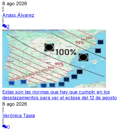
8 ago 2026
|
Anass Álvarez
|
2
Estas son las normas que hay que cumplir en los
desplazamientos para ver el eclipse del 12 de agosto
8 ago 2026
|
Verónica Tapia
|
0