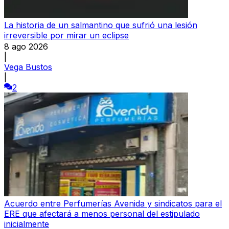
La historia de un salmantino que sufrió una lesión
irreversible por mirar un eclipse
8 ago 2026
|
Vega Bustos
|
2
Acuerdo entre Perfumerías Avenida y sindicatos para el
ERE que afectará a menos personal del estipulado
inicialmente