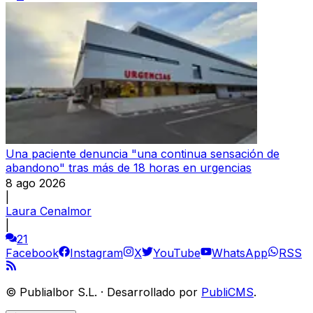
Una paciente denuncia "una continua sensación de
abandono" tras más de 18 horas en urgencias
8 ago 2026
|
Laura Cenalmor
|
21
Facebook
Instagram
X
YouTube
WhatsApp
RSS
©
Publialbor S.L.
·
Desarrollado por
PubliCMS
.