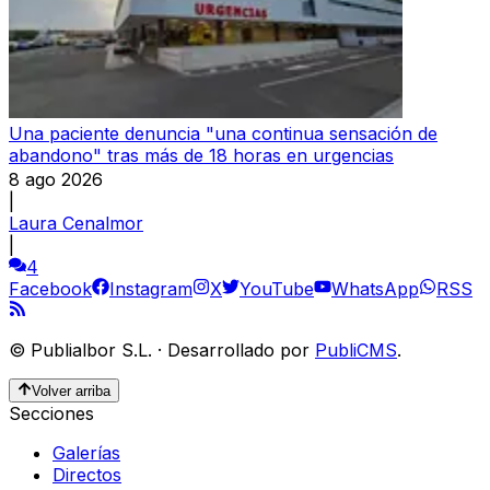
Una paciente denuncia "una continua sensación de
abandono" tras más de 18 horas en urgencias
8 ago 2026
|
Laura Cenalmor
|
4
Facebook
Instagram
X
YouTube
WhatsApp
RSS
©
Publialbor S.L.
·
Desarrollado por
PubliCMS
.
Volver arriba
Secciones
Galerías
Directos