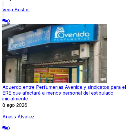
|
Vega Bustos
|
0
Acuerdo entre Perfumerías Avenida y sindicatos para el
ERE que afectará a menos personal del estipulado
inicialmente
8 ago 2026
|
Anass Álvarez
|
0