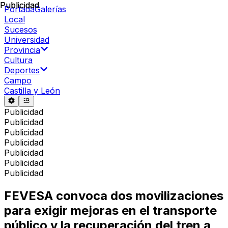
Publicidad
Publicidad
Portada
Galerías
Local
Sucesos
Universidad
Provincia
Cultura
Deportes
Campo
Castilla y León
Publicidad
Publicidad
Publicidad
Publicidad
Publicidad
Publicidad
Publicidad
FEVESA convoca dos movilizaciones
para exigir mejoras en el transporte
público y la recuperación del tren a