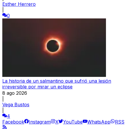
Esther Herrero
|
0
La historia de un salmantino que sufrió una lesión
irreversible por mirar un eclipse
8 ago 2026
|
Vega Bustos
|
4
Facebook
Instagram
X
YouTube
WhatsApp
RSS