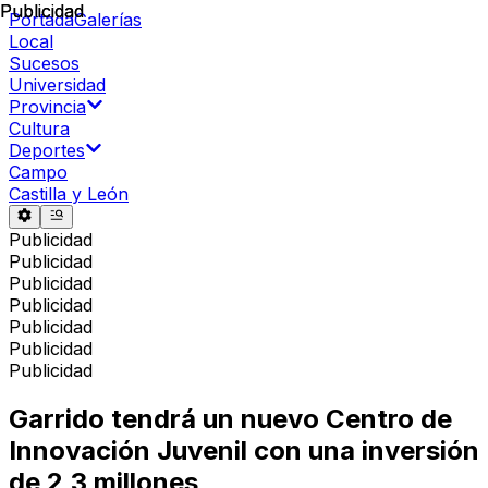
Publicidad
Publicidad
Portada
Galerías
Local
Sucesos
Universidad
Provincia
Cultura
Deportes
Campo
Castilla y León
Publicidad
Publicidad
Publicidad
Publicidad
Publicidad
Publicidad
Publicidad
Garrido tendrá un nuevo Centro de
Innovación Juvenil con una inversión
de 2,3 millones