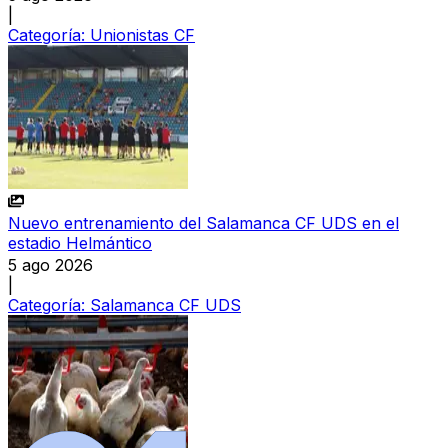
|
Categoría:
Unionistas CF
Nuevo entrenamiento del Salamanca CF UDS en el
estadio Helmántico
5 ago 2026
|
Categoría:
Salamanca CF UDS