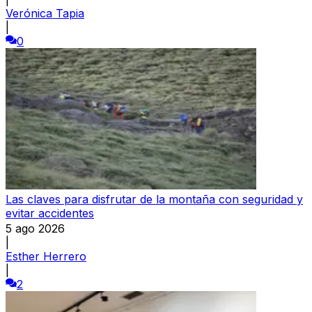
Verónica Tapia
|
0
Las claves para disfrutar de la montaña con seguridad y
evitar accidentes
5 ago 2026
|
Esther Herrero
|
2