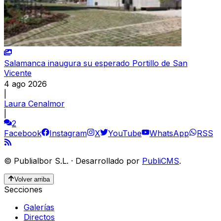
Salamanca inaugura su esperado Portillo de San
Vicente
4 ago 2026
|
Laura Cenalmor
|
2
Facebook
Instagram
X
YouTube
WhatsApp
RSS
©
Publialbor S.L.
·
Desarrollado por
PubliCMS
.
Volver arriba
Secciones
Galerías
Directos