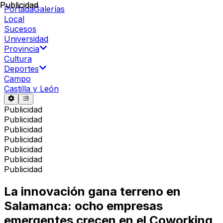
Publicidad
Publicidad
Portada
Galerías
Local
Sucesos
Universidad
Provincia
Cultura
Deportes
Campo
Castilla y León
Publicidad
Publicidad
Publicidad
Publicidad
Publicidad
Publicidad
Publicidad
La innovación gana terreno en
Salamanca: ocho empresas
emergentes crecen en el Coworking