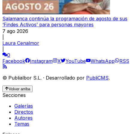
Salamanca continúa la programación de agosto de sus
‘Findes Activos’ para personas mayores
7 ago 2026
|
Laura Cenalmor
|
0
Facebook
Instagram
X
YouTube
WhatsApp
RSS
©
Publialbor S.L.
·
Desarrollado por
PubliCMS
.
Volver arriba
Secciones
Galerías
Directos
Autores
Temas