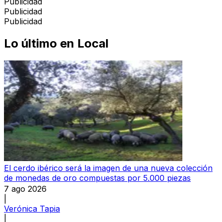
Publicidad
Publicidad
Publicidad
Lo último en
Local
El cerdo ibérico será la imagen de una nueva colección
de monedas de oro compuestas por 5.000 piezas
7 ago 2026
|
Verónica Tapia
|