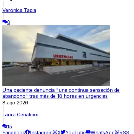
|
Verónica Tapia
|
0
Una paciente denuncia "una continua sensación de
abandono" tras más de 18 horas en urgencias
8 ago 2026
|
Laura Cenalmor
|
15
Facebook
Instagram
X
YouTube
WhatsApp
RSS