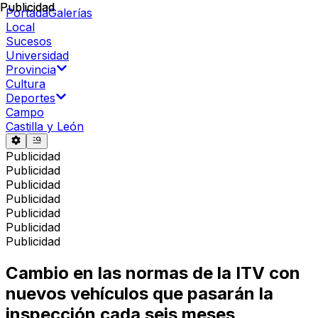
Publicidad
Publicidad
Portada
Galerías
Local
Sucesos
Universidad
Provincia
Cultura
Deportes
Campo
Castilla y León
Publicidad
Publicidad
Publicidad
Publicidad
Publicidad
Publicidad
Publicidad
Cambio en las normas de la ITV con
nuevos vehículos que pasarán la
inspección cada seis meses