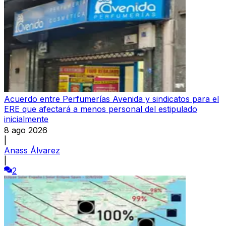
Acuerdo entre Perfumerías Avenida y sindicatos para el
ERE que afectará a menos personal del estipulado
inicialmente
8 ago 2026
|
Anass Álvarez
|
2