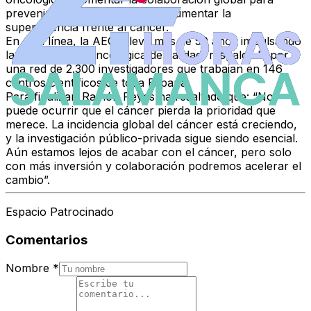
prevenir, diagnosticar, tratar y aumentar la
supervivencia frente al cáncer.
En esta línea, la AECC lleva más de
50 años impulsando
la investigación oncológica de calidad
, respaldada por
una red de
2.300 investigadores
que trabajan en
146
centros científicos
de toda España.
Para finalizar,
Ramón Reyes
ha resaltado que: “No
puede ocurrir que el cáncer pierda la prioridad que
merece. La incidencia global del cáncer está creciendo,
y la investigación público-privada sigue siendo esencial.
Aún estamos lejos de acabar con el cáncer, pero solo
con más inversión y colaboración podremos acelerar el
cambio”.
Espacio Patrocinado
Comentarios
Nombre
*