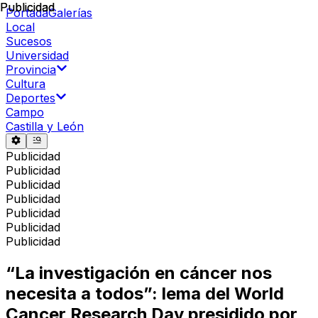
Publicidad
Publicidad
Portada
Galerías
Local
Sucesos
Universidad
Provincia
Cultura
Deportes
Campo
Castilla y León
Publicidad
Publicidad
Publicidad
Publicidad
Publicidad
Publicidad
Publicidad
“La investigación en cáncer nos
necesita a todos”: lema del World
Cancer Research Day presidido por