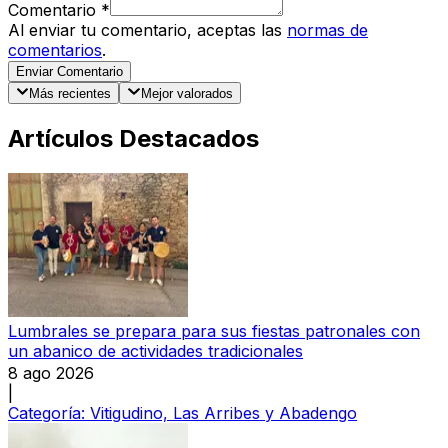
Comentario
*
Al enviar tu comentario, aceptas las
normas de
comentarios
.
Enviar Comentario
Más recientes
Mejor valorados
Artículos Destacados
Lumbrales se prepara para sus fiestas patronales con
un abanico de actividades tradicionales
8 ago 2026
|
Categoría:
Vitigudino, Las Arribes y Abadengo