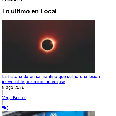
Lo último en
Local
La historia de un salmantino que sufrió una lesión
irreversible por mirar un eclipse
8 ago 2026
|
Vega Bustos
|
3