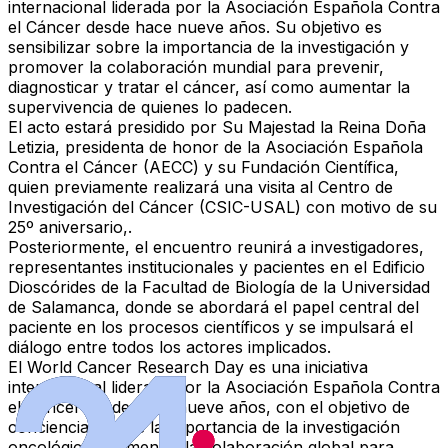
internacional liderada por la Asociación Española Contra
el Cáncer
desde hace nueve años. Su objetivo es
sensibilizar sobre la importancia de la investigación y
promover la colaboración mundial para
prevenir,
diagnosticar y tratar el cáncer
, así como
aumentar la
supervivencia
de quienes lo padecen.
El acto estará
presidido por Su Majestad la Reina Doña
Letizia
, presidenta de honor de la Asociación Española
Contra el Cáncer (AECC) y su Fundación Científica,
quien previamente realizará una visita al
Centro de
Investigación del Cáncer (CSIC-USAL)
con motivo de su
25º aniversario
,.
Posteriormente, el encuentro reunirá a
investigadores,
representantes institucionales y pacientes
en el
Edificio
Dioscórides de la Facultad de Biología de la Universidad
de Salamanca
, donde se abordará el papel central del
paciente en los procesos científicos y se impulsará el
diálogo entre todos los actores implicados.
El
World Cancer Research Day
es una iniciativa
internacional
liderada por la Asociación Española Contra
el Cáncer desde hace nueve años
, con el objetivo de
concienciar sobre la importancia de la investigación
oncológica
y fomentar la
colaboración global
para