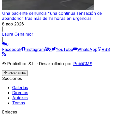
Una paciente denuncia "una continua sensación de
abandono" tras más de 18 horas en urgencias
8 ago 2026
|
Laura Cenalmor
|
6
Facebook
Instagram
X
YouTube
WhatsApp
RSS
©
Publialbor S.L.
·
Desarrollado por
PubliCMS
.
Volver arriba
Secciones
Galerías
Directos
Autores
Temas
Enlaces