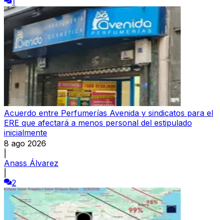
1
Acuerdo entre Perfumerías Avenida y sindicatos para el
ERE que afectará a menos personal del estipulado
inicialmente
8 ago 2026
|
Anass Álvarez
|
2