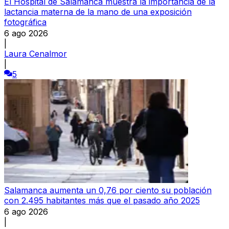
El Hospital de Salamanca muestra la importancia de la
lactancia materna de la mano de una exposición
fotográfica
6 ago 2026
|
Laura Cenalmor
|
5
Salamanca aumenta un 0,76 por ciento su población
con 2.495 habitantes más que el pasado año 2025
6 ago 2026
|