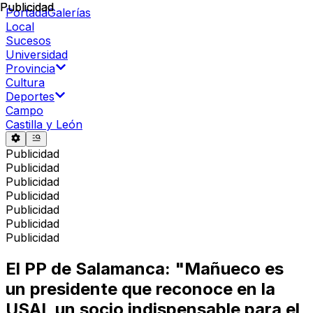
Publicidad
Publicidad
Portada
Galerías
Local
Sucesos
Universidad
Provincia
Cultura
Deportes
Campo
Castilla y León
Publicidad
Publicidad
Publicidad
Publicidad
Publicidad
Publicidad
Publicidad
El PP de Salamanca: "Mañueco es
un presidente que reconoce en la
USAL un socio indispensable para el