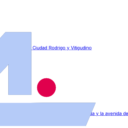
ues de Béjar, Ciudad Rodrigo y Vitigudino
tones en el cruce entre la calle Espronceda y la avenida 