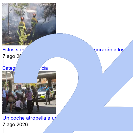
Estos son los 34 bomberos que se incorporarán a los parq
7 ago 2026
|
Categoría:
Provincia
Un coche atropella a una mujer al invadir un paso de pea
7 ago 2026
|