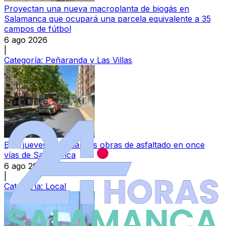
Proyectan una nueva macroplanta de biogás en
Salamanca que ocupará una parcela equivalente a 35
campos de fútbol
6 ago 2026
|
Categoría:
Peñaranda y Las Villas
Este jueves se inician las obras de asfaltado en once
vías de Salamanca
6 ago 2026
|
Categoría:
Local