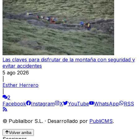
Las claves para disfrutar de la montaña con seguridad y
evitar accidentes
5 ago 2026
|
Esther Herrero
|
2
Facebook
Instagram
X
YouTube
WhatsApp
RSS
©
Publialbor S.L.
·
Desarrollado por
PubliCMS
.
Volver arriba