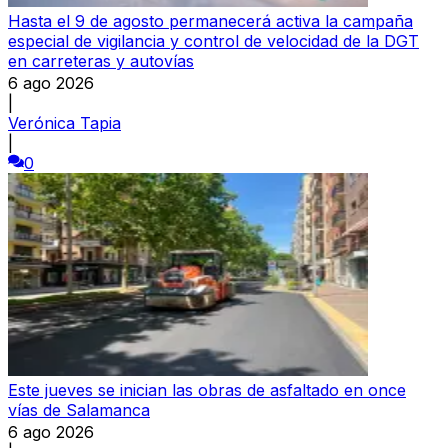
Hasta el 9 de agosto permanecerá activa la campaña
especial de vigilancia y control de velocidad de la DGT
en carreteras y autovías
6 ago 2026
|
Verónica Tapia
|
0
Este jueves se inician las obras de asfaltado en once
vías de Salamanca
6 ago 2026