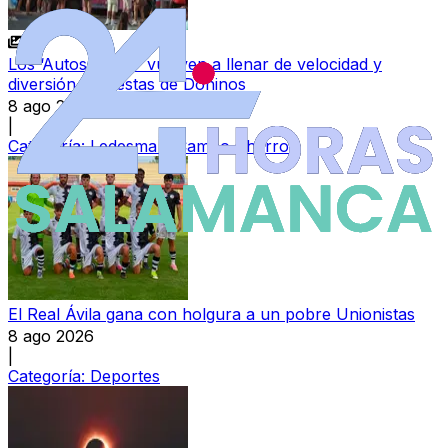
Los ‘Autos Locos’ vuelven a llenar de velocidad y
diversión las fiestas de Doñinos
8 ago 2026
|
Categoría:
Ledesma y Campo Charro
El Real Ávila gana con holgura a un pobre Unionistas
8 ago 2026
|
Categoría:
Deportes