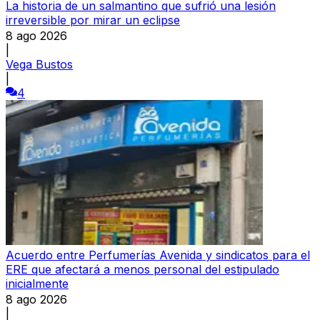
La historia de un salmantino que sufrió una lesión
irreversible por mirar un eclipse
8 ago 2026
|
Vega Bustos
|
4
Acuerdo entre Perfumerías Avenida y sindicatos para el
ERE que afectará a menos personal del estipulado
inicialmente
8 ago 2026
|