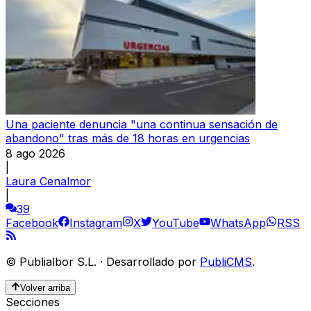
Una paciente denuncia "una continua sensación de
abandono" tras más de 18 horas en urgencias
8 ago 2026
|
Laura Cenalmor
|
39
Facebook
Instagram
X
YouTube
WhatsApp
RSS
©
Publialbor S.L.
·
Desarrollado por
PubliCMS
.
Volver arriba
Secciones