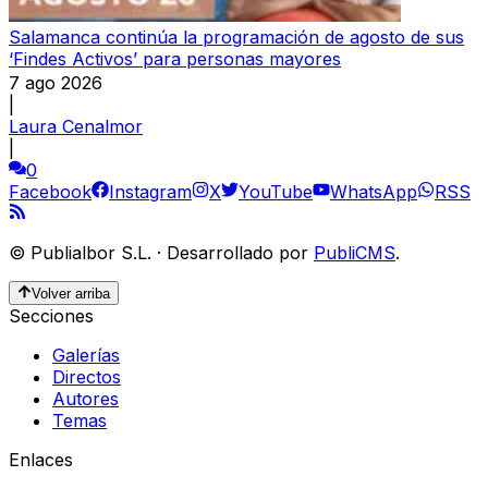
Salamanca continúa la programación de agosto de sus
‘Findes Activos’ para personas mayores
7 ago 2026
|
Laura Cenalmor
|
0
Facebook
Instagram
X
YouTube
WhatsApp
RSS
©
Publialbor S.L.
·
Desarrollado por
PubliCMS
.
Volver arriba
Secciones
Galerías
Directos
Autores
Temas
Enlaces