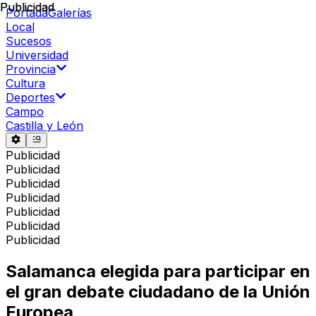
Publicidad
Publicidad
Portada
Galerías
Local
Sucesos
Universidad
Provincia
Cultura
Deportes
Campo
Castilla y León
Publicidad
Publicidad
Publicidad
Publicidad
Publicidad
Publicidad
Publicidad
Salamanca elegida para participar en
el gran debate ciudadano de la Unión
Europea