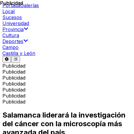
Publicidad
Publicidad
Portada
Galerías
Local
Sucesos
Universidad
Provincia
Cultura
Deportes
Campo
Castilla y León
Publicidad
Publicidad
Publicidad
Publicidad
Publicidad
Publicidad
Publicidad
Salamanca liderará la investigación
del cáncer con la microscopía más
avanzada del país