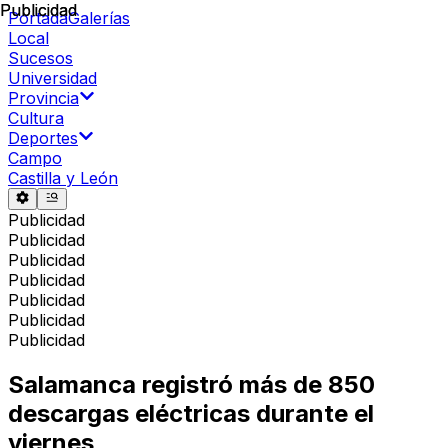
Publicidad
Publicidad
Portada
Galerías
Local
Sucesos
Universidad
Provincia
Cultura
Deportes
Campo
Castilla y León
Publicidad
Publicidad
Publicidad
Publicidad
Publicidad
Publicidad
Publicidad
Salamanca registró más de 850
descargas eléctricas durante el
viernes