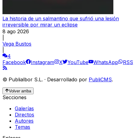
La historia de un salmantino que sufrió una lesión
irreversible por mirar un eclipse
8 ago 2026
|
Vega Bustos
|
4
Facebook
Instagram
X
YouTube
WhatsApp
RSS
©
Publialbor S.L.
·
Desarrollado por
PubliCMS
.
Volver arriba
Secciones
Galerías
Directos
Autores
Temas