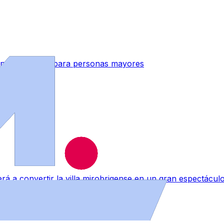
indes Activos’ para personas mayores
rá a convertir la villa mirobrigense en un gran espectáculo