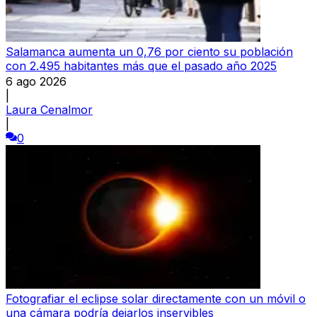
Salamanca aumenta un 0,76 por ciento su población
con 2.495 habitantes más que el pasado año 2025
6 ago 2026
|
Laura Cenalmor
|
0
Fotografiar el eclipse solar directamente con un móvil o
una cámara podría dejarlos inservibles