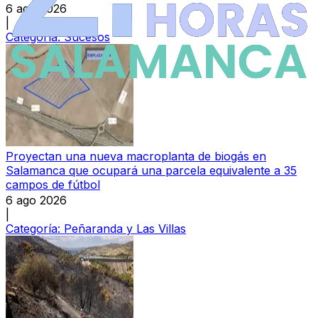
6 ago 2026
|
Categoría:
Sucesos
Proyectan una nueva macroplanta de biogás en
Salamanca que ocupará una parcela equivalente a 35
campos de fútbol
6 ago 2026
|
Categoría:
Peñaranda y Las Villas