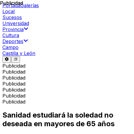
Publicidad
Publicidad
Portada
Galerías
Local
Sucesos
Universidad
Provincia
Cultura
Deportes
Campo
Castilla y León
Publicidad
Publicidad
Publicidad
Publicidad
Publicidad
Publicidad
Publicidad
Sanidad estudiará la soledad no
deseada en mayores de 65 años