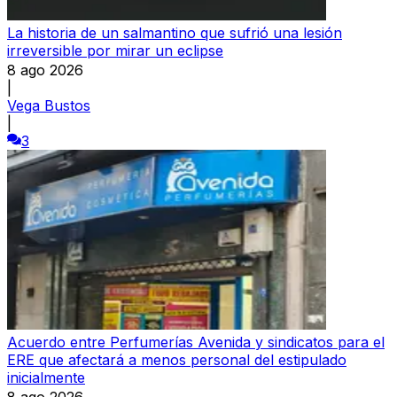
La historia de un salmantino que sufrió una lesión
irreversible por mirar un eclipse
8 ago 2026
|
Vega Bustos
|
3
Acuerdo entre Perfumerías Avenida y sindicatos para el
ERE que afectará a menos personal del estipulado
inicialmente
8 ago 2026