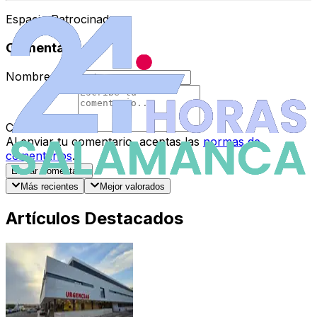
Espacio Patrocinado
Comentarios
Nombre
*
Comentario
*
Al enviar tu comentario, aceptas las
normas de
comentarios
.
Enviar Comentario
Más recientes
Mejor valorados
Artículos Destacados