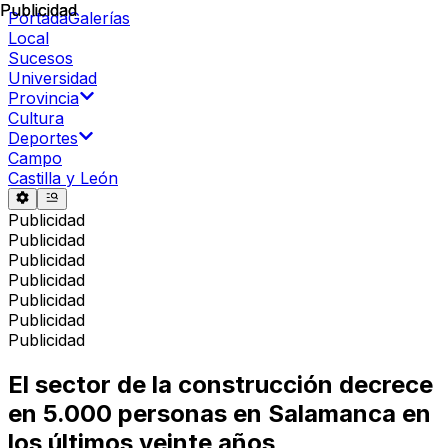
Publicidad
Publicidad
Portada
Galerías
Local
Sucesos
Universidad
Provincia
Cultura
Deportes
Campo
Castilla y León
Publicidad
Publicidad
Publicidad
Publicidad
Publicidad
Publicidad
Publicidad
El sector de la construcción decrece
en 5.000 personas en Salamanca en
los últimos veinte años