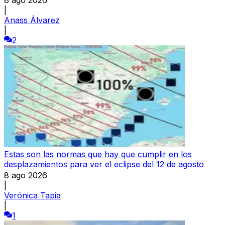
|
Anass Álvarez
|
2
Estas son las normas que hay que cumplir en los
desplazamientos para ver el eclipse del 12 de agosto
8 ago 2026
|
Verónica Tapia
|
1