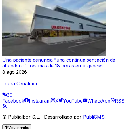
Una paciente denuncia "una continua sensación de
abandono" tras más de 18 horas en urgencias
8 ago 2026
|
Laura Cenalmor
|
30
Facebook
Instagram
X
YouTube
WhatsApp
RSS
©
Publialbor S.L.
·
Desarrollado por
PubliCMS
.
Volver arriba